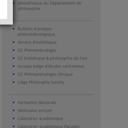
Bibliothèque du Département de
philosophie
Bulletin d'analyse
phénoménologique
Service d'esthétique
GC Phénoménologie
GC Esthétique & philosophie de l'art
Groupe belge d'études sartriennes
GC Phénoménologie clinique
Liège Philosophy Society
Formation doctorale
Séminaire annuel
Calendrier académique
Calendrier académique (faculté)