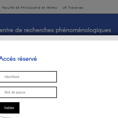
Faculté de Philosophie et lettres
UR Traverses
entre de recherches phénoménologiques
Accès réservé
sthétique
ENSEIGNEMENT
ÉQUIPE
PUBLICATIONS