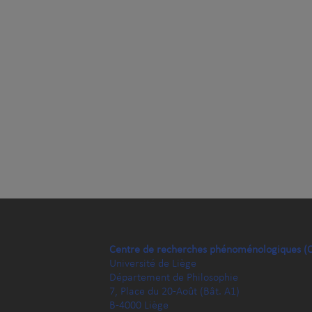
Centre de recherches phénoménologiques (
Université de Liège
Département de Philosophie
7, Place du 20-Août (Bât. A1)
B-4000 Liège