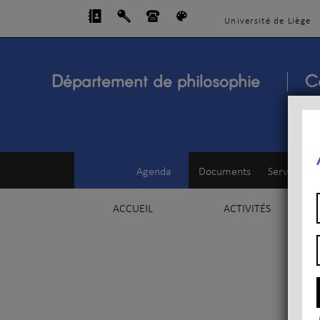
Université de Liège
Département de philosophie
C
Agenda
Documents
Service d'e
ACCUEIL
ACTIVITÉS