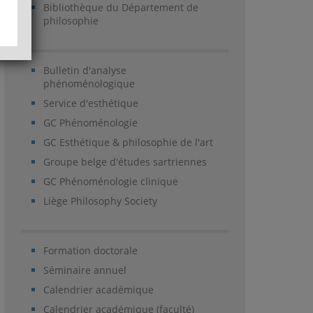
Bibliothèque du Département de
philosophie
Bulletin d'analyse
phénoménologique
Service d'esthétique
GC Phénoménologie
GC Esthétique & philosophie de l'art
Groupe belge d'études sartriennes
GC Phénoménologie clinique
Liège Philosophy Society
Formation doctorale
Séminaire annuel
Calendrier académique
Calendrier académique (faculté)