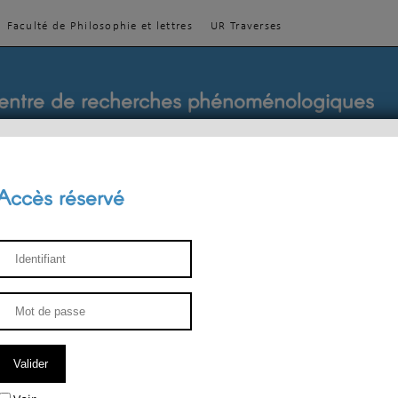
Faculté de Philosophie et lettres
UR Traverses
entre de recherches phénoménologiques
Accès réservé
sthétique
ENSEIGNEMENT
ÉQUIPE
PUBLICATIONS