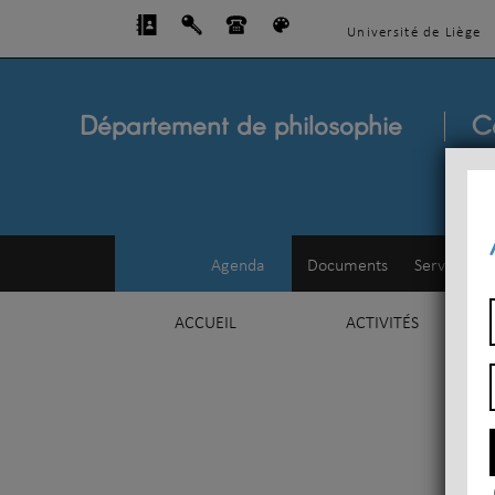
Université de Liège
Département de philosophie
C
Agenda
Documents
Service d'e
ACCUEIL
ACTIVITÉS