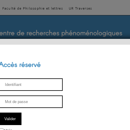
Faculté de Philosophie et lettres
UR Traverses
entre de recherches phénoménologiques
Accès réservé
sthétique
ENSEIGNEMENT
ÉQUIPE
PUBLICATIONS