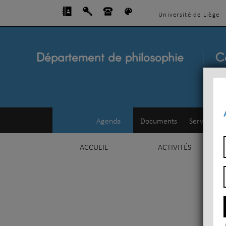
Université de Liège
Département de philosophie
C
Agenda
Documents
Service d'e
ACCUEIL
ACTIVITÉS