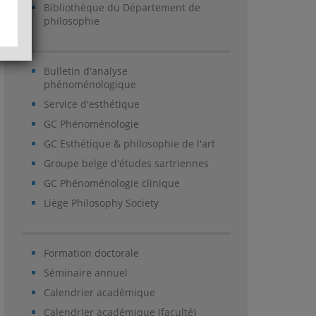
Bibliothèque du Département de
philosophie
Bulletin d'analyse
phénoménologique
Service d'esthétique
GC Phénoménologie
GC Esthétique & philosophie de l'art
Groupe belge d'études sartriennes
GC Phénoménologie clinique
Liège Philosophy Society
Formation doctorale
Séminaire annuel
Calendrier académique
Calendrier académique (faculté)