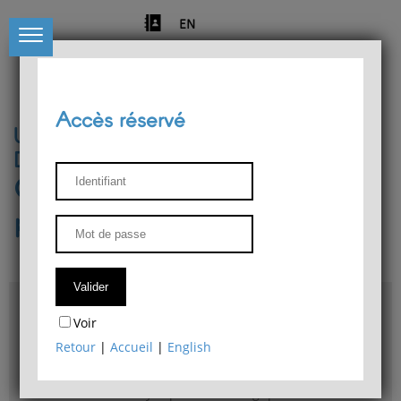
EN
Accès réservé
Université de Liège
Département de philosophie
Centre de recherches
phénoménologiques
Accès & plans
Voir
Bibliothèque du Département de philosophie
Retour
|
Accueil
|
English
Bulletin d'analyse phénoménologique