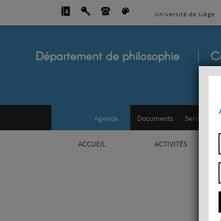
Université de Liège
Département de philosophie
C
Agenda
Documents
Service d'e
ACCUEIL
ACTIVITÉS