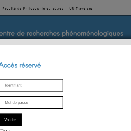
Faculté de Philosophie et lettres
UR Traverses
entre de recherches phénoménologiques
Accès réservé
sthétique
ENSEIGNEMENT
ÉQUIPE
PUBLICATIONS