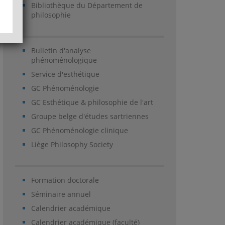
Bibliothèque du Département de
philosophie
Bulletin d'analyse
phénoménologique
Service d'esthétique
GC Phénoménologie
GC Esthétique & philosophie de l'art
Groupe belge d'études sartriennes
GC Phénoménologie clinique
Liège Philosophy Society
Formation doctorale
Séminaire annuel
Calendrier académique
Calendrier académique (faculté)