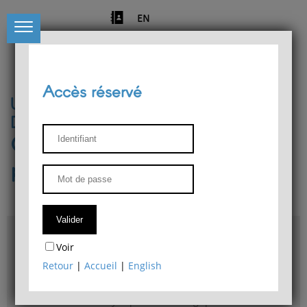
EN
Accès réservé
Université de Liège
Département de philosophie
Centre de recherches
phénoménologiques
Accès & plans
Voir
Bibliothèque du Département de philosophie
Retour
|
Accueil
|
English
Bulletin d'analyse phénoménologique