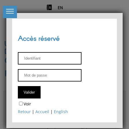
EN
Accès réservé
Université de Liège
Département de philosophie
Centre de recherches
phénoménologiques
Accès & plans
Voir
Bibliothèque du Département de philosophie
Retour
|
Accueil
|
English
Bulletin d'analyse phénoménologique