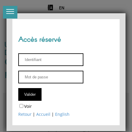
EN
Accès réservé
Université de Liège
Département de philosophie
Centre de recherches
phénoménologiques
Accès & plans
Voir
Bibliothèque du Département de philosophie
Retour
|
Accueil
|
English
Bulletin d'analyse phénoménologique