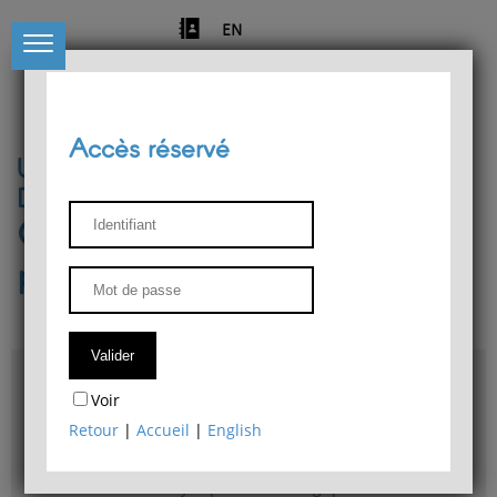
EN
Accès réservé
Université de Liège
Département de philosophie
Centre de recherches
phénoménologiques
Accès & plans
Voir
Bibliothèque du Département de philosophie
Retour
|
Accueil
|
English
Bulletin d'analyse phénoménologique