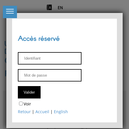
EN
Accès réservé
Université de Liège
Département de philosophie
Centre de recherches
phénoménologiques
Accès & plans
Voir
Bibliothèque du Département de philosophie
Retour
|
Accueil
|
English
Bulletin d'analyse phénoménologique