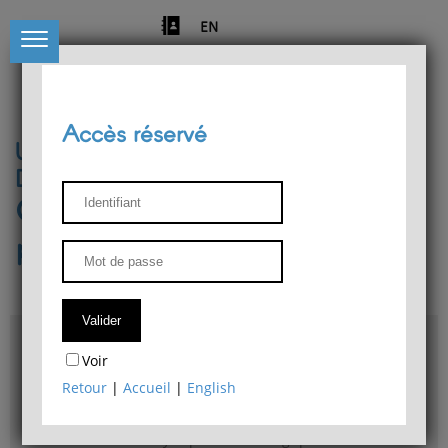
EN
Accès réservé
Université de Liège
Département de philosophie
Centre de recherches
phénoménologiques
Accès & plans
Voir
Bibliothèque du Département de philosophie
Retour
|
Accueil
|
English
Bulletin d'analyse phénoménologique