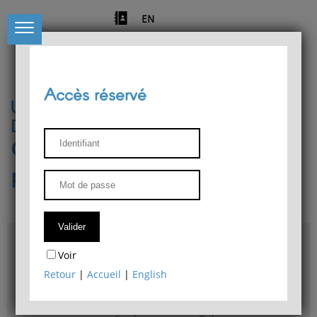
EN
Accès réservé
Université de Liège
Département de philosophie
Centre de recherches
phénoménologiques
Accès & plans
Voir
Bibliothèque du Département de philosophie
Retour
|
Accueil
|
English
Bulletin d'analyse phénoménologique