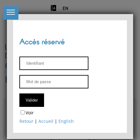
EN
Accès réservé
Université de Liège
Département de philosophie
Centre de recherches
phénoménologiques
Accès & plans
Voir
Bibliothèque du Département de philosophie
Retour
|
Accueil
|
English
Bulletin d'analyse phénoménologique