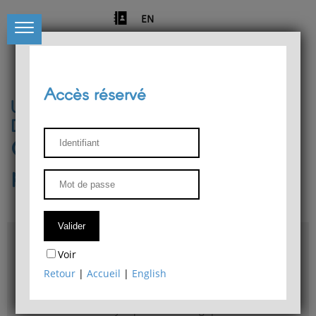
EN
Accès réservé
Université de Liège
Département de philosophie
Centre de recherches
phénoménologiques
Accès & plans
Voir
Bibliothèque du Département de philosophie
Retour
|
Accueil
|
English
Bulletin d'analyse phénoménologique