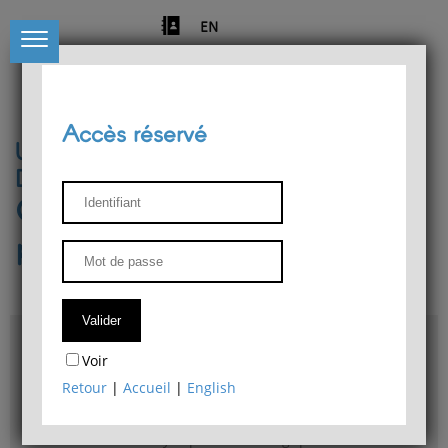
EN
Accès réservé
Université de Liège
Département de philosophie
Centre de recherches
phénoménologiques
Accès & plans
Voir
Bibliothèque du Département de philosophie
Retour
|
Accueil
|
English
Bulletin d'analyse phénoménologique