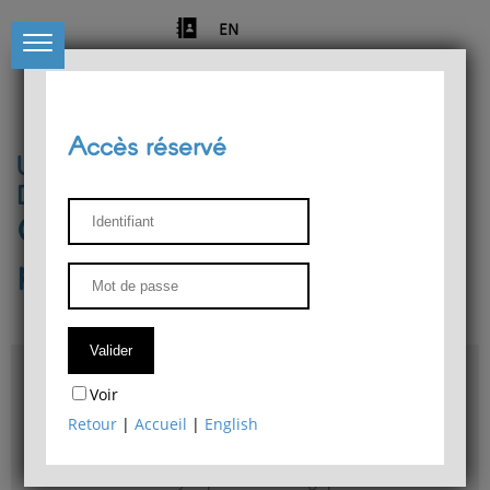
EN
Accès réservé
Université de Liège
Département de philosophie
Centre de recherches
phénoménologiques
Accès & plans
Voir
Bibliothèque du Département de philosophie
Retour
|
Accueil
|
English
Bulletin d'analyse phénoménologique