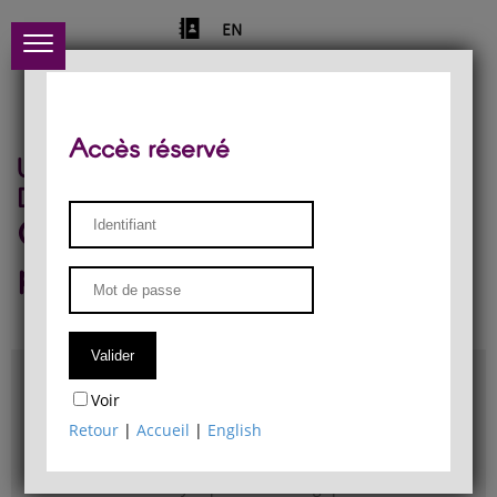
EN
Accès réservé
Université de Liège
Département de philosophie
Centre de recherches
phénoménologiques
Accès & plans
Voir
Bibliothèque du Département de philosophie
Retour
|
Accueil
|
English
Bulletin d'analyse phénoménologique