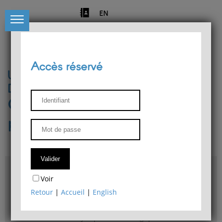
EN
Accès réservé
Université de Liège
Département de philosophie
Centre de recherches
phénoménologiques
Accès & plans
Voir
Bibliothèque du Département de philosophie
Retour
|
Accueil
|
English
Bulletin d'analyse phénoménologique