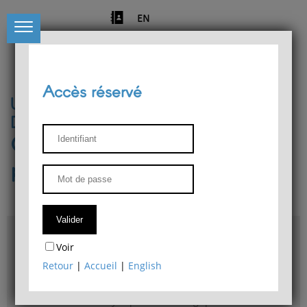
EN
Accès réservé
Université de Liège
Département de philosophie
Centre de recherches
phénoménologiques
Accès & plans
Voir
Bibliothèque du Département de philosophie
Retour
|
Accueil
|
English
Bulletin d'analyse phénoménologique