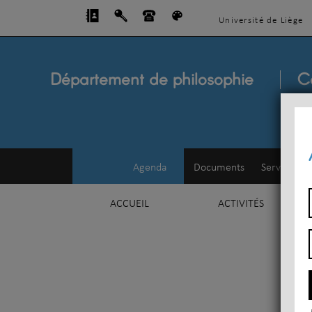
Université de Liège
Département de philosophie
C
Agenda
Documents
Service d'e
ACCUEIL
ACTIVITÉS