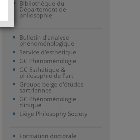
Bibliothèque du
Département de
philosophie
Bulletin d'analyse
phénoménologique
Service d'esthétique
GC Phénoménologie
GC Esthétique &
philosophie de l'art
Groupe belge d'études
sartriennes
GC Phénoménologie
clinique
Liège Philosophy Society
Formation doctorale