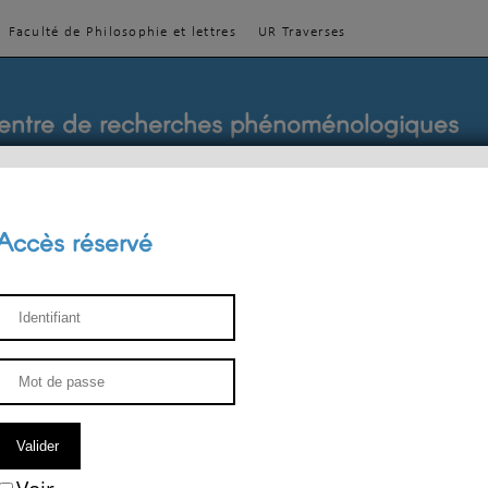
Faculté de Philosophie et lettres
UR Traverses
entre de recherches phénoménologiques
Accès réservé
sthétique
ENSEIGNEMENT
ÉQUIPE
PUBLICATIONS