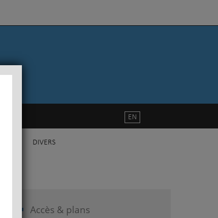
EN
DIVERS
Accès & plans