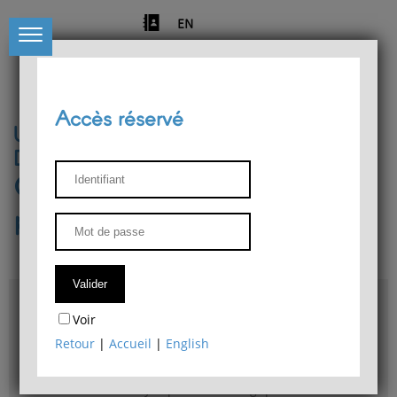
EN
Accès réservé
Université de Liège
Département de philosophie
Centre de recherches
phénoménologiques
Accès & plans
Voir
Bibliothèque du Département de philosophie
Retour
|
Accueil
|
English
Bulletin d'analyse phénoménologique