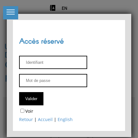
EN
Accès réservé
Université de Liège
Département de philosophie
Centre de recherches
phénoménologiques
Accès & plans
Voir
Bibliothèque du Département de philosophie
Retour
|
Accueil
|
English
Bulletin d'analyse phénoménologique