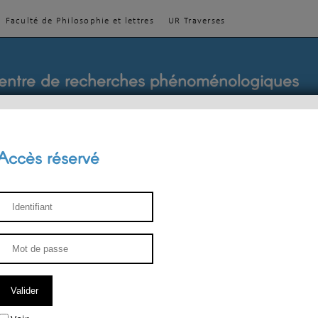
Faculté de Philosophie et lettres
UR Traverses
entre de recherches phénoménologiques
Accès réservé
sthétique
ENSEIGNEMENT
ÉQUIPE
PUBLICATIONS