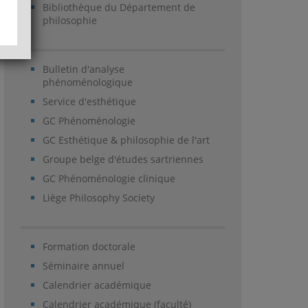
Bibliothèque du Département de
philosophie
Bulletin d'analyse
phénoménologique
Service d'esthétique
GC Phénoménologie
GC Esthétique & philosophie de l'art
Groupe belge d'études sartriennes
GC Phénoménologie clinique
Liège Philosophy Society
Formation doctorale
Séminaire annuel
Calendrier académique
Calendrier académique (faculté)