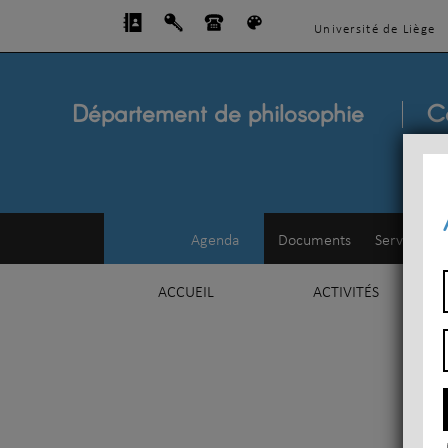
Université de Liège
Département de philosophie
C
Agenda
Documents
Service d'e
ACCUEIL
ACTIVITÉS