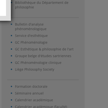
Bibliothèque du Département de
philosophie
Bulletin d'analyse
phénoménologique
Service d'esthétique
GC Phénoménologie
GC Esthétique & philosophie de l'art
Groupe belge d'études sartriennes
GC Phénoménologie clinique
Liège Philosophy Society
Formation doctorale
Séminaire annuel
Calendrier académique
Calendrier académique (faculté)