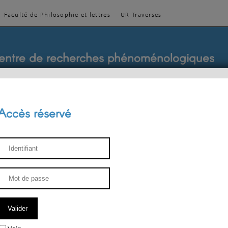
Faculté de Philosophie et lettres
UR Traverses
entre de recherches phénoménologiques
Accès réservé
sthétique
ENSEIGNEMENT
ÉQUIPE
PUBLICATIONS