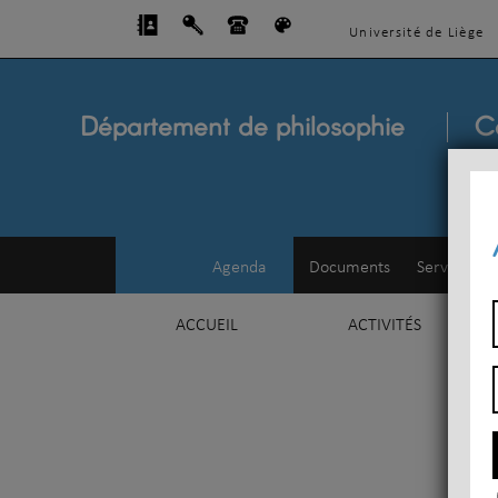
Université de Liège
Département de philosophie
C
Agenda
Documents
Service d'e
ACCUEIL
ACTIVITÉS