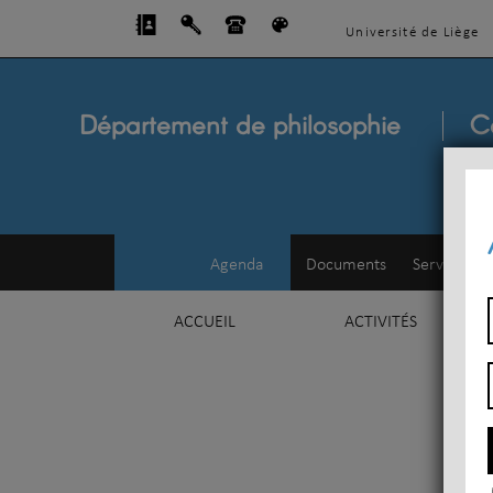
Université de Liège
Département de philosophie
C
Agenda
Documents
Service d'e
ACCUEIL
ACTIVITÉS