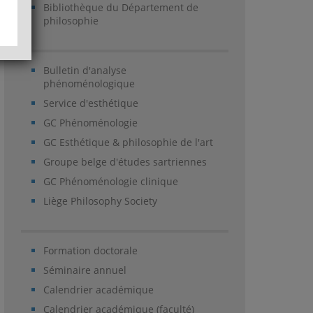
Bibliothèque du Département de
philosophie
Bulletin d'analyse
phénoménologique
Service d'esthétique
GC Phénoménologie
GC Esthétique & philosophie de l'art
Groupe belge d'études sartriennes
GC Phénoménologie clinique
Liège Philosophy Society
Formation doctorale
Séminaire annuel
Calendrier académique
Calendrier académique (faculté)