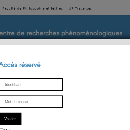
Faculté de Philosophie et lettres
UR Traverses
entre de recherches phénoménologiques
Accès réservé
sthétique
ENSEIGNEMENT
ÉQUIPE
PUBLICATIONS