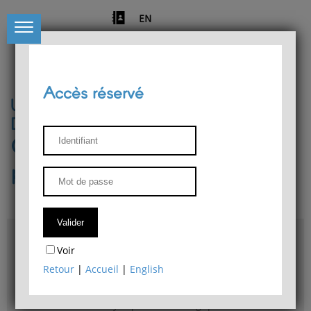
EN
Accès réservé
Université de Liège
Département de philosophie
Centre de recherches
phénoménologiques
Accès & plans
Voir
Bibliothèque du Département de philosophie
Retour
|
Accueil
|
English
Bulletin d'analyse phénoménologique