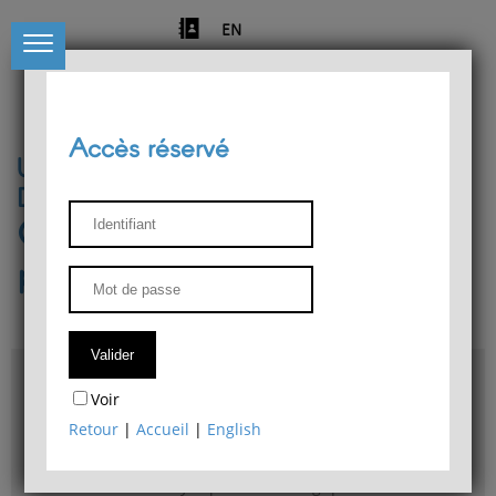
EN
Accès réservé
Université de Liège
Département de philosophie
Centre de recherches
phénoménologiques
Accès & plans
Voir
Bibliothèque du Département de philosophie
Retour
|
Accueil
|
English
Bulletin d'analyse phénoménologique