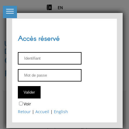
EN
Accès réservé
Université de Liège
Département de philosophie
Centre de recherches
phénoménologiques
Accès & plans
Voir
Bibliothèque du Département de philosophie
Retour
|
Accueil
|
English
Bulletin d'analyse phénoménologique