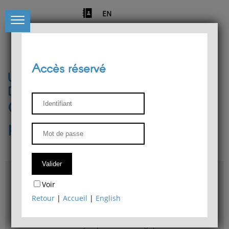
EN
Accès réservé
Université de Liège
Département de philosophie
Centre de recherches
phénoménologiques
Accès & plans
Voir
Bibliothèque du Département de philosophie
Retour
|
Accueil
|
English
Bulletin d'analyse phénoménologique