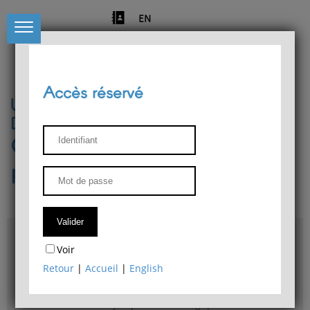
EN
Accès réservé
Université de Liège
Département de philosophie
Centre de recherches
phénoménologiques
Accès & plans
Voir
Bibliothèque du Département de philosophie
Retour
|
Accueil
|
English
Bulletin d'analyse phénoménologique