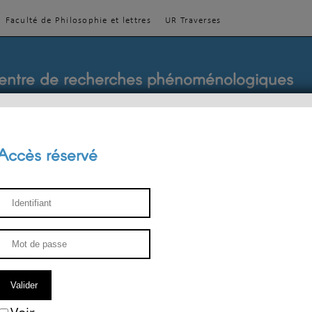
Faculté de Philosophie et lettres
UR Traverses
entre de recherches phénoménologiques
Accès réservé
sthétique
ENSEIGNEMENT
ÉQUIPE
PUBLICATIONS