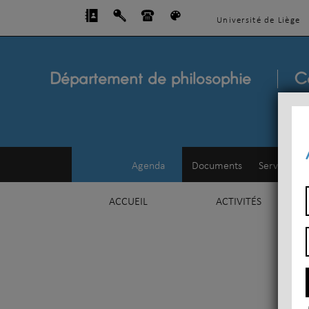
Université de Liège
Département de philosophie
C
Agenda
Documents
Service d'e
ACCUEIL
ACTIVITÉS