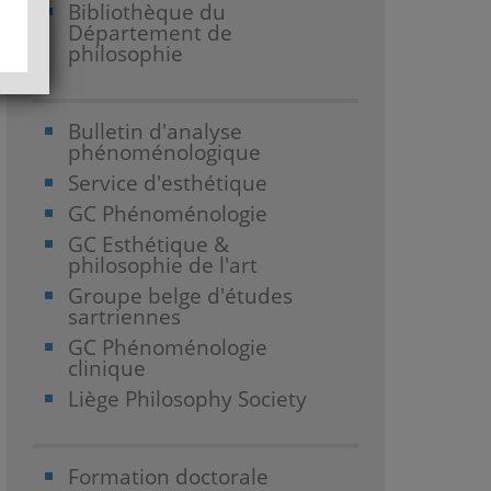
Bibliothèque du
Département de
philosophie
Bulletin d'analyse
phénoménologique
Service d'esthétique
GC Phénoménologie
GC Esthétique &
philosophie de l'art
Groupe belge d'études
sartriennes
GC Phénoménologie
clinique
Liège Philosophy Society
Formation doctorale