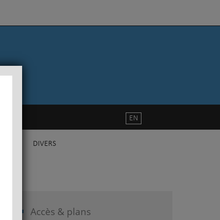
EN
DIVERS
Accès & plans