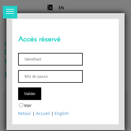
EN
Accès réservé
Université de Liège
Département de philosophie
Centre de recherches
phénoménologiques
Accès & plans
Voir
Bibliothèque du Département de philosophie
Retour
|
Accueil
|
English
Bulletin d'analyse phénoménologique