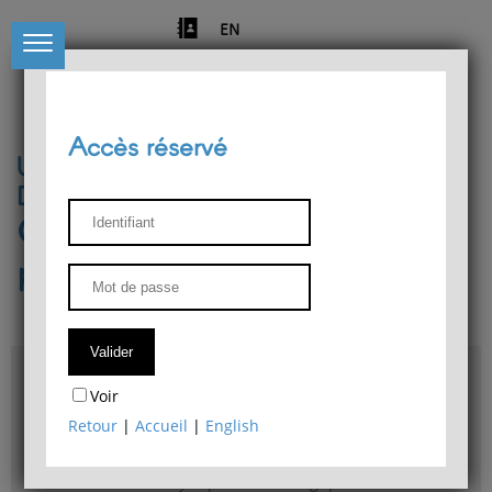
EN
Accès réservé
Université de Liège
Département de philosophie
Centre de recherches
phénoménologiques
Accès & plans
Voir
Bibliothèque du Département de philosophie
Retour
|
Accueil
|
English
Bulletin d'analyse phénoménologique