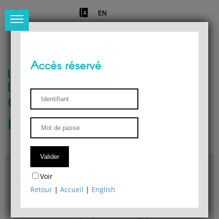
EN
Accès réservé
Université de Liège
Département de philosophie
Centre de recherches
phénoménologiques
Accès & plans
Voir
Bibliothèque du Département de philosophie
Retour
|
Accueil
|
English
Bulletin d'analyse phénoménologique