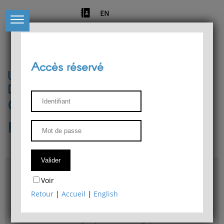
EN
Accès réservé
Université de Liège
Département de philosophie
Centre de recherches
phénoménologiques
Accès & plans
Voir
Bibliothèque du Département de philosophie
Retour
|
Accueil
|
English
Bulletin d'analyse phénoménologique