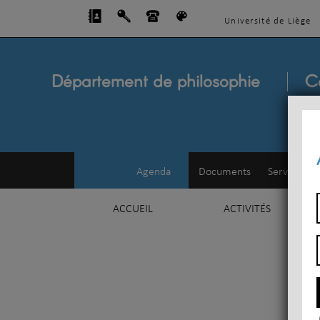
Université de Liège
Département de philosophie
C
Agenda
Documents
Service d'e
ACCUEIL
ACTIVITÉS