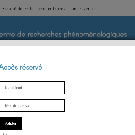
Faculté de Philosophie et lettres
UR Traverses
entre de recherches phénoménologiques
Accès réservé
sthétique
ENSEIGNEMENT
ÉQUIPE
PUBLICATIONS