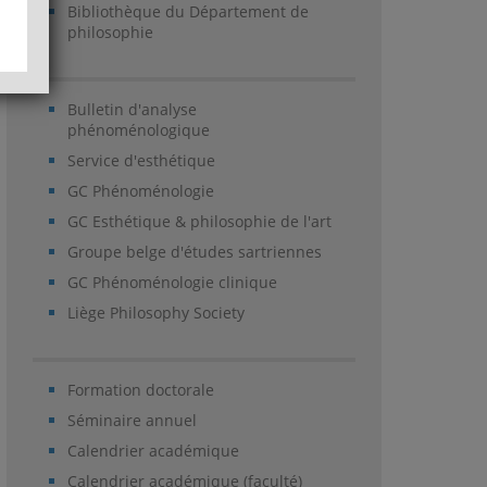
Bibliothèque du Département de
philosophie
Bulletin d'analyse
phénoménologique
Service d'esthétique
GC Phénoménologie
GC Esthétique & philosophie de l'art
Groupe belge d'études sartriennes
GC Phénoménologie clinique
Liège Philosophy Society
Formation doctorale
Séminaire annuel
Calendrier académique
Calendrier académique (faculté)