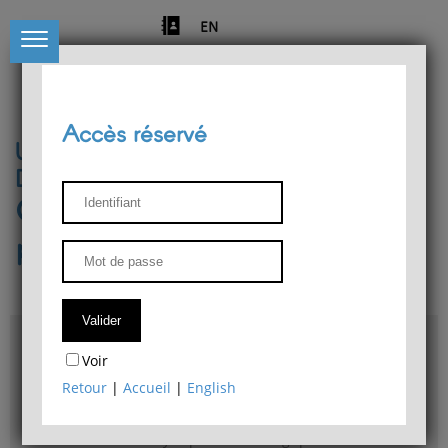
EN
Accès réservé
Université de Liège
Département de philosophie
Centre de recherches
phénoménologiques
Accès & plans
Voir
Bibliothèque du Département de philosophie
Retour
|
Accueil
|
English
Bulletin d'analyse phénoménologique