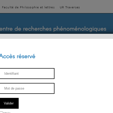
Faculté de Philosophie et lettres
UR Traverses
entre de recherches phénoménologiques
Accès réservé
sthétique
ENSEIGNEMENT
ÉQUIPE
PUBLICATIONS