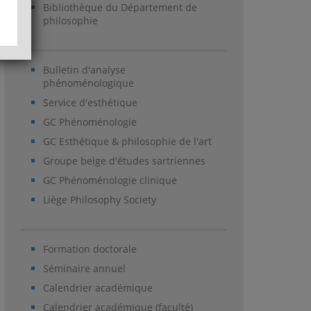
Bibliothèque du Département de
philosophie
Bulletin d'analyse
phénoménologique
Service d'esthétique
GC Phénoménologie
GC Esthétique & philosophie de l'art
Groupe belge d'études sartriennes
GC Phénoménologie clinique
Liège Philosophy Society
Formation doctorale
Séminaire annuel
Calendrier académique
Calendrier académique (faculté)