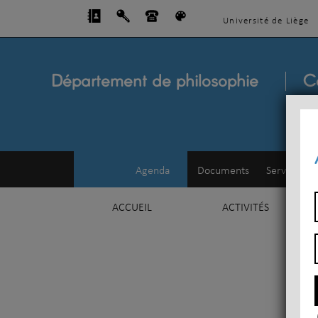
Université de Liège
Département de philosophie
C
Agenda
Documents
Service d'e
ACCUEIL
ACTIVITÉS