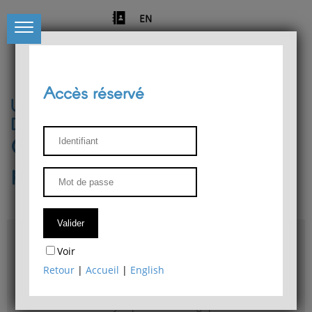
EN
Accès réservé
Université de Liège
Département de philosophie
Centre de recherches
phénoménologiques
Accès & plans
Voir
Bibliothèque du Département de philosophie
Retour
|
Accueil
|
English
Bulletin d'analyse phénoménologique