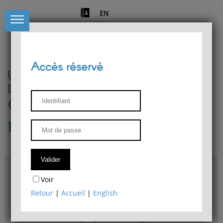
EN
Accès réservé
Université de Liège
Département de philosophie
Centre de recherches
phénoménologiques
Accès & plans
Voir
Bibliothèque du Département de philosophie
Retour
|
Accueil
|
English
Bulletin d'analyse phénoménologique