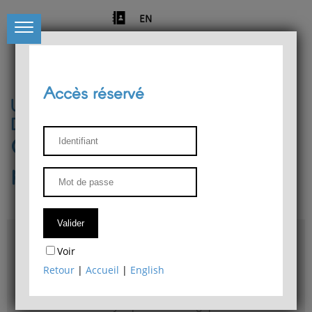
EN
Accès réservé
Université de Liège
Département de philosophie
Centre de recherches
phénoménologiques
Accès & plans
Voir
Bibliothèque du Département de philosophie
Retour
|
Accueil
|
English
Bulletin d'analyse phénoménologique