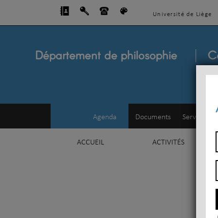
Université de Liège
Département de philosophie
C
Agenda
Documents
Service d'e
ACCUEIL
ACTIVITÉS