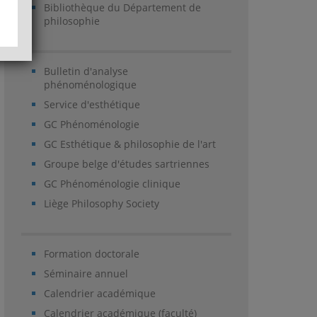
Bibliothèque du Département de
philosophie
Bulletin d'analyse
phénoménologique
Service d'esthétique
GC Phénoménologie
GC Esthétique & philosophie de l'art
Groupe belge d'études sartriennes
GC Phénoménologie clinique
Liège Philosophy Society
Formation doctorale
Séminaire annuel
Calendrier académique
Calendrier académique (faculté)