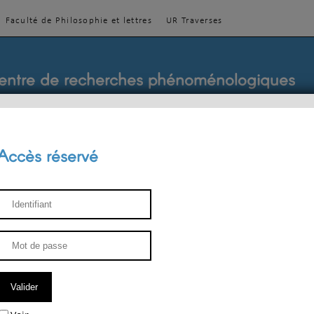
Faculté de Philosophie et lettres
UR Traverses
entre de recherches phénoménologiques
Accès réservé
sthétique
ENSEIGNEMENT
ÉQUIPE
PUBLICATIONS