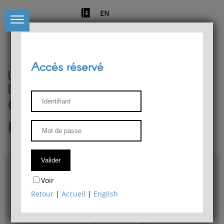
EN
Accès réservé
Université de Liège
Département de philosophie
Centre de recherches
phénoménologiques
Accès & plans
Voir
Bibliothèque du Département de philosophie
Retour
|
Accueil
|
English
Bulletin d'analyse phénoménologique