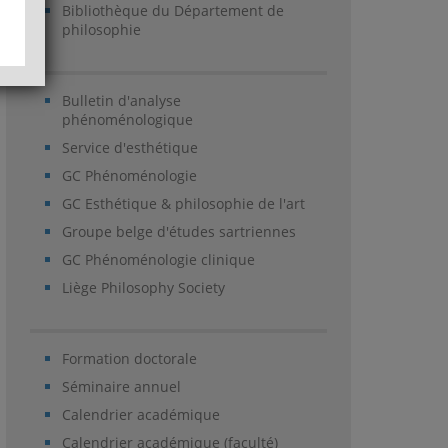
Bibliothèque du Département de
philosophie
Bulletin d'analyse
phénoménologique
Service d'esthétique
GC Phénoménologie
GC Esthétique & philosophie de l'art
Groupe belge d'études sartriennes
GC Phénoménologie clinique
Liège Philosophy Society
Formation doctorale
Séminaire annuel
Calendrier académique
Calendrier académique (faculté)