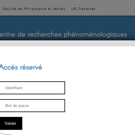
Faculté de Philosophie et lettres
UR Traverses
entre de recherches phénoménologiques
Accès réservé
sthétique
ENSEIGNEMENT
ÉQUIPE
PUBLICATIONS