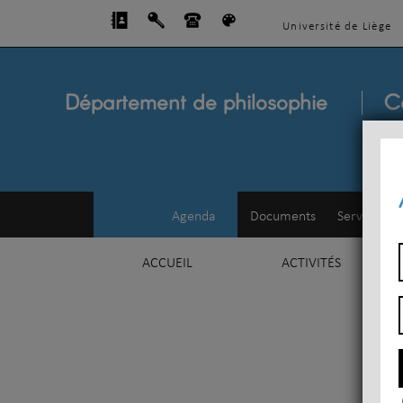
Université de Liège
Département de philosophie
C
Agenda
Documents
Service d'e
ACCUEIL
ACTIVITÉS