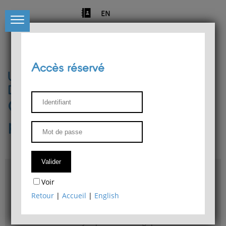
EN
Accès réservé
Université de Liège
Département de philosophie
Centre de recherches
phénoménologiques
Accès & plans
Voir
Bibliothèque du Département de philosophie
Retour
|
Accueil
|
English
Bulletin d'analyse phénoménologique