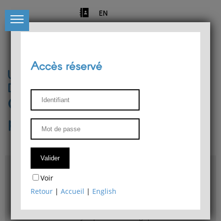
EN
Accès réservé
Université de Liège
Département de philosophie
Centre de recherches
phénoménologiques
Accès & plans
Voir
Bibliothèque du Département de philosophie
Retour
|
Accueil
|
English
Bulletin d'analyse phénoménologique