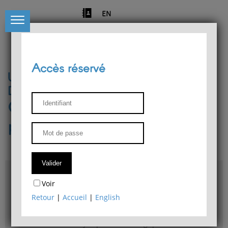
EN
Accès réservé
Université de Liège
Département de philosophie
Centre de recherches
phénoménologiques
Accès & plans
Voir
Bibliothèque du Département de philosophie
Retour
|
Accueil
|
English
Bulletin d'analyse phénoménologique