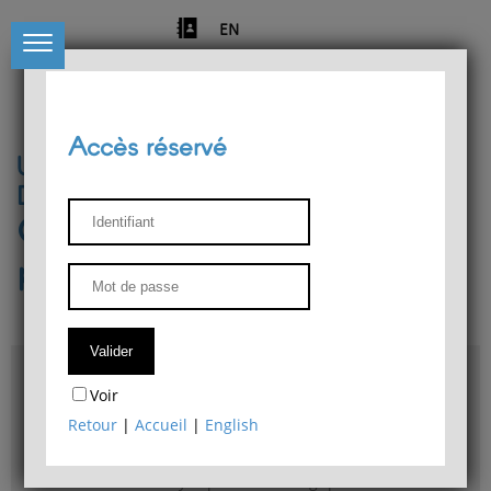
EN
Accès réservé
Université de Liège
Département de philosophie
Centre de recherches
phénoménologiques
Accès & plans
Voir
Bibliothèque du Département de philosophie
Retour
|
Accueil
|
English
Bulletin d'analyse phénoménologique