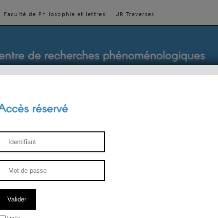
Faculté de Philosophie et lettres
UR Traverses
entre de recherches phénoménologiques
Accès réservé
sthétique
ENSEIGNEMENT
ÉQUIPE
PUBLICATIONS