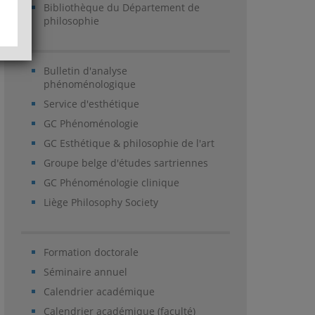
Bibliothèque du Département de
philosophie
Bulletin d'analyse
phénoménologique
Service d'esthétique
GC Phénoménologie
GC Esthétique & philosophie de l'art
Groupe belge d'études sartriennes
GC Phénoménologie clinique
Liège Philosophy Society
Formation doctorale
Séminaire annuel
Calendrier académique
Calendrier académique (faculté)