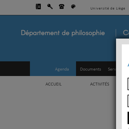
Université de Liège
Département de philosophie
C
Agenda
Documents
Service d'e
ACCUEIL
ACTIVITÉS