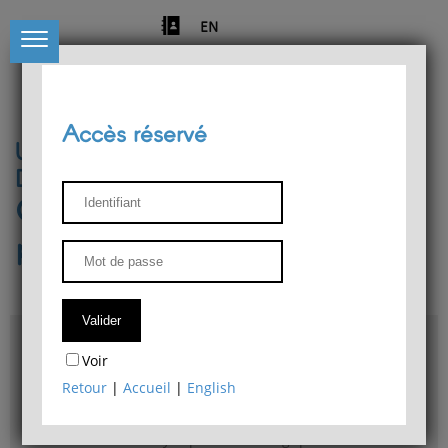
EN
Accès réservé
Université de Liège
Département de philosophie
Centre de recherches
phénoménologiques
Accès & plans
Voir
Bibliothèque du Département de philosophie
Retour
|
Accueil
|
English
Bulletin d'analyse phénoménologique